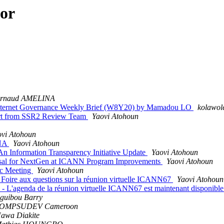
hor
rnaud AMELINA
 Internet Governance Weekly Brief (W8Y20) by Mamadou LO
kolawol
port from SSR2 Review Team
Yaovi Atohoun
ovi Atohoun
INA
Yaovi Atohoun
n Information Transparency Initiative Update
Yaovi Atohoun
osal for NextGen at ICANN Program Improvements
Yaovi Atohoun
ic Meeting
Yaovi Atohoun
oire aux questions sur la réunion virtuelle ICANN67
Yaovi Atohoun
 L'agenda de la réunion virtuelle ICANN67 est maintenant disponibl
guibou Barry
OMPSUDEV Cameroon
awa Diakite