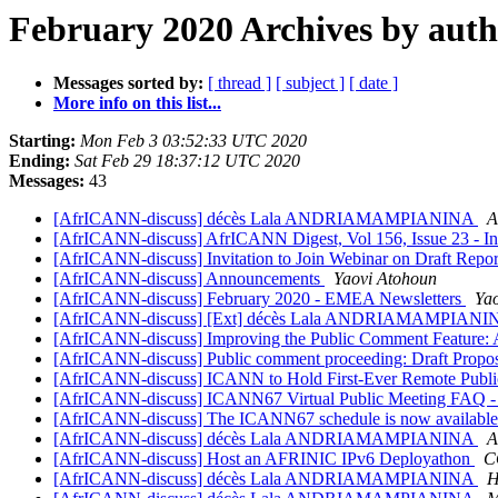
February 2020 Archives by aut
Messages sorted by:
[ thread ]
[ subject ]
[ date ]
More info on this list...
Starting:
Mon Feb 3 03:52:33 UTC 2020
Ending:
Sat Feb 29 18:37:12 UTC 2020
Messages:
43
[AfrICANN-discuss] décès Lala ANDRIAMAMPIANINA
A
[AfrICANN-discuss] AfrICANN Digest, Vol 156, Issue 23 -
[AfrICANN-discuss] Invitation to Join Webinar on Draft Re
[AfrICANN-discuss] Announcements
Yaovi Atohoun
[AfrICANN-discuss] February 2020 - EMEA Newsletters
Ya
[AfrICANN-discuss] [Ext] décès Lala ANDRIAMAMPIAN
[AfrICANN-discuss] Improving the Public Comment Feature: A
[AfrICANN-discuss] Public comment proceeding: Draft Prop
[AfrICANN-discuss] ICANN to Hold First-Ever Remote Publ
[AfrICANN-discuss] ICANN67 Virtual Public Meeting FAQ - F
[AfrICANN-discuss] The ICANN67 schedule is now available -
[AfrICANN-discuss] décès Lala ANDRIAMAMPIANINA
A
[AfrICANN-discuss] Host an AFRINIC IPv6 Deployathon
C
[AfrICANN-discuss] décès Lala ANDRIAMAMPIANINA
H