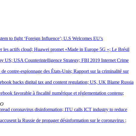
em to fight ‘Foreign Influence’; U.S Welcomes EU’s
 les actifs cloud; Huawei promet «Made in Europe 5G »; Le Brésil
y US; USA Counterintelligence Strategy; FBI 2019 Internet Crime
e contre-espionnage des États-Unis; Rapport sur la criminalité sur
ebook backs digital tax and content regulation; US, UK Blame Russia
ook favorable à fiscalité numérique et réglementation contenu;
LO
ad coronavirus disinformation; ITU calls ICT industry to reduce
usent la Russie de propager désinformation sur le coronavirus ;