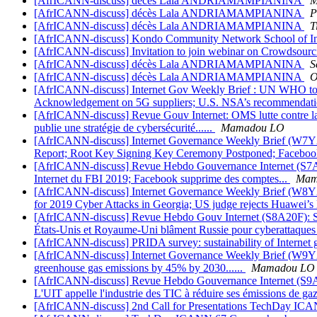
[AfrICANN-discuss] décès Lala ANDRIAMAMPIANINA
M
[AfrICANN-discuss] décès Lala ANDRIAMAMPIANINA
P
[AfrICANN-discuss] décès Lala ANDRIAMAMPIANINA
T
[AfrICANN-discuss] Kondo Community Network School of In
[AfrICANN-discuss] Invitation to join webinar on Crowdsour
[AfrICANN-discuss] décès Lala ANDRIAMAMPIANINA
S
[AfrICANN-discuss] décès Lala ANDRIAMAMPIANINA
O
[AfrICANN-discuss] Internet Gov Weekly Brief : UN WHO to A
Acknowledgement on 5G suppliers; U.S. NSA’s recommendations
[AfrICANN-discuss] Revue Gouv Internet: OMS lutte contre la
publie une stratégie de cybersécurité......
Mamadou LO
[AfrICANN-discuss] Internet Governance Weekly Brief (W7Y20
Report; Root Key Signing Key Ceremony Postponed; Facebook
[AfrICANN-discuss] Revue Hebdo Gouvernance Internet (S7A20) :
Internet du FBI 2019; Facebook supprime des comptes...
Mam
[AfrICANN-discuss] Internet Governance Weekly Brief (W8Y20):
for 2019 Cyber Attacks in Georgia; US judge rejects Huawei’s 
[AfrICANN-discuss] Revue Hebdo Gouv Internet (S8A20F): Strat
États-Unis et Royaume-Uni blâment Russie pour cyberattaques 
[AfrICANN-discuss] PRIDA survey: sustainability of Internet g
[AfrICANN-discuss] Internet Governance Weekly Brief (W9Y20)
greenhouse gas emissions by 45% by 2030......
Mamadou LO
[AfrICANN-discuss] Revue Hebdo Gouvernance Internet (S9A20F
L'UIT appelle l'industrie des TIC à réduire ses émissions de gaz 
[AfrICANN-discuss] 2nd Call for Presentations TechDay I