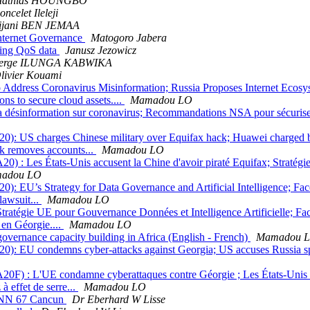
athias HOUNGBO
oncelet Ileleji
ijani BEN JEMAA
ternet Governance
Matogoro Jabera
cing QoS data
Janusz Jezowicz
erge ILUNGA KABWIKA
livier Kouami
ddress Coronavirus Misinformation; Russia Proposes Internet Ecosyst
 to secure cloud assets....
Mamadou LO
 désinformation sur coronavirus; Recommandations NSA pour sécuriser
): US charges Chinese military over Equifax hack; Huawei charged b
 removes accounts...
Mamadou LO
 Les États-Unis accusent la Chine d'avoir piraté Equifax; Stratégie d
adou LO
 EU’s Strategy for Data Governance and Artificial Intelligence; Fac
lawsuit...
Mamadou LO
égie UE pour Gouvernance Données et Intelligence Artificielle; Faceb
en Géorgie....
Mamadou LO
overnance capacity building in Africa (English - French)
Mamadou 
: EU condemns cyber-attacks against Georgia; US accuses Russia spre
) : L'UE condamne cyberattaques contre Géorgie ; Les États-Unis acc
à effet de serre...
Mamadou LO
CANN 67 Cancun
Dr Eberhard W Lisse