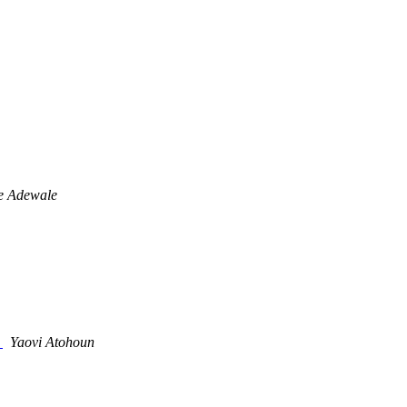
e Adewale
e
Yaovi Atohoun