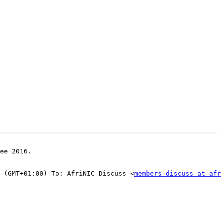
ee 2016.

 (GMT+01:00) To: AfriNIC Discuss <
members-discuss at afr