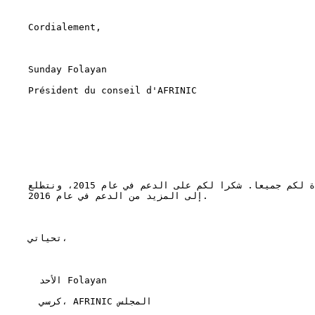
    Cordialement,

    Sunday Folayan

    Président du conseil d'AFRINIC

    سنة جديدة سعيدة لكم جميعا. شكرا لكم على الدعم في عام 2015، ونتطلع

    إلى المزيد من الدعم في عام 2016.

    تحياتي،

      الأحد Folayan

      كرسي، AFRINIC المجلس
