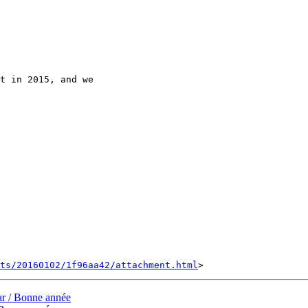
t in 2015, and we

nts/20160102/1f96aa42/attachment.html
r / Bonne année