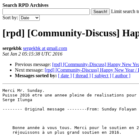
Search RPD Archives
Limit search t
Sort by:
[rpd] [Community-Discuss] Hap
sergekbk
sergekbk at gmail.com
Sat Jan 2 05:15:38 UTC 2016
Previous message:
[rpd] [Community-Discuss] Happy New Yea
Next message:
[rpd] [Community-Discuss] Happy New Year /
Messages sorted by:
[ date ]
[ thread ]
[ subject ]
[ author ]
Merci Mr. Sunday.

Puisse 2016 etre une annee pleine de realisations pour 
Serge Ilunga

-------- Original message --------From: Sunday Folayan 
    Bonne année à vous tous. Merci pour le soutien en 2
    réjouissons à un plus grand soutien en 2016.
