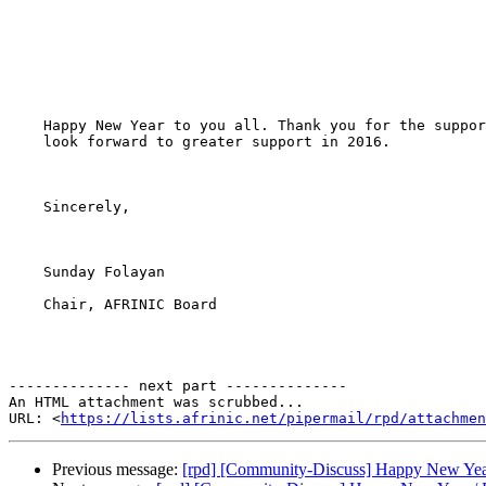
    Happy New Year to you all. Thank you for the suppor
    look forward to greater support in 2016.

    Sincerely,

    Sunday Folayan

    Chair, AFRINIC Board

-------------- next part --------------

An HTML attachment was scrubbed...

URL: <
https://lists.afrinic.net/pipermail/rpd/attachme
Previous message:
[rpd] [Community-Discuss] Happy New Yea