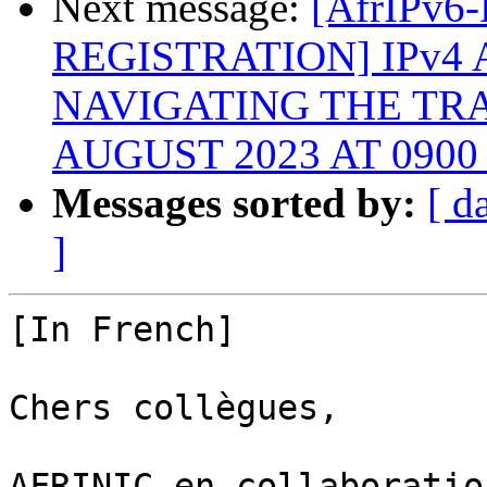
Next message:
[AfrIPv6
REGISTRATION] IPv4
NAVIGATING THE TRA
AUGUST 2023 AT 0900
Messages sorted by:
[ d
]
[In French]

Chers collègues,

AFRINIC en collaboratio