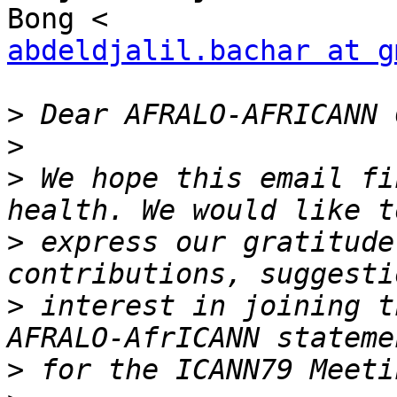
abdeldjalil.bachar at g
>
>
>
 We hope this email fi
>
 express our gratitude
>
 interest in joining t
>