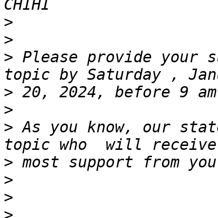
>
>
>
 Please provide your s
>
>
>
 As you know, our stat
>
>
>
>