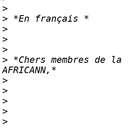
>
>
>
>
>
>
 *Chers membres de la 
>
>
>
>
>