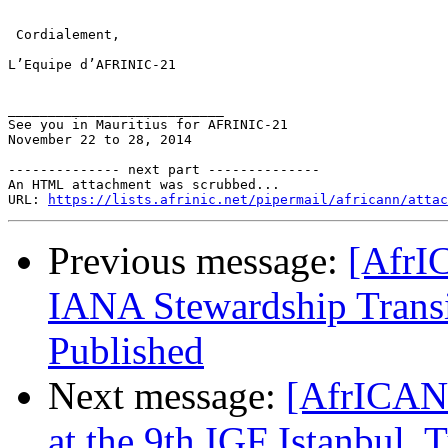
 Cordialement,

L’Equipe d’AFRINIC-21

___________________________

See you in Mauritius for AFRINIC-21

November 22 to 28, 2014

-------------- next part --------------

An HTML attachment was scrubbed...

URL: 
https://lists.afrinic.net/pipermail/africann/attac
Previous message:
[AfrI
IANA Stewardship Transi
Published
Next message:
[AfrICANN
at the 9th IGF Istanbul,