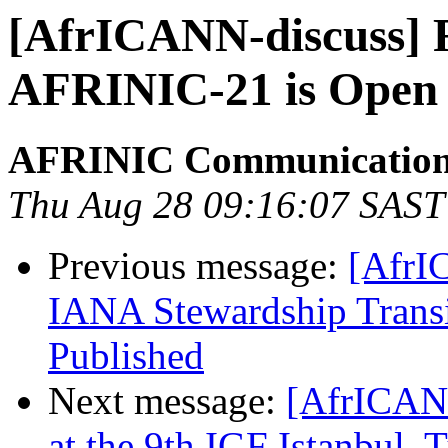
[AfrICANN-discuss] R
AFRINIC-21 is Open
AFRINIC Communicatio
Thu Aug 28 09:16:07 SAST
Previous message:
[AfrI
IANA Stewardship Transi
Published
Next message:
[AfrICANN
at the 9th IGF Istanbul,