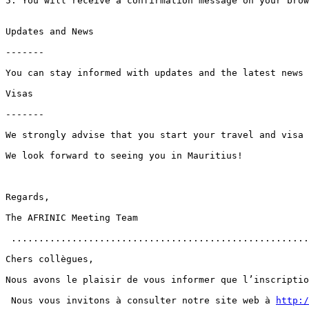
5. You will receive a confirmation message on your brow
Updates and News

-------

You can stay informed with updates and the latest news 
Visas

------- 

We strongly advise that you start your travel and visa 
We look forward to seeing you in Mauritius!

Regards,

The AFRINIC Meeting Team

 ......................................................
Chers collègues,

Nous avons le plaisir de vous informer que l’inscriptio
 Nous vous invitons à consulter notre site web à 
http:/