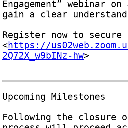
Engagement” webinar on 
gain a clear understand
Register now to secure 
<
https://us02web.zoom.u
2Q72X_w9bINz-hw
>

_______________________
Upcoming Milestones

Following the closure o
process will proceed ac