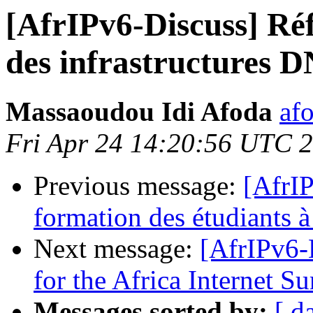
[AfrIPv6-Discuss] Réfl
des infrastructures D
Massaoudou Idi Afoda
af
Fri Apr 24 14:20:56 UTC 
Previous message:
[AfrIP
formation des étudiants à
Next message:
[AfrIPv6-D
for the Africa Internet 
Messages sorted by:
[ d