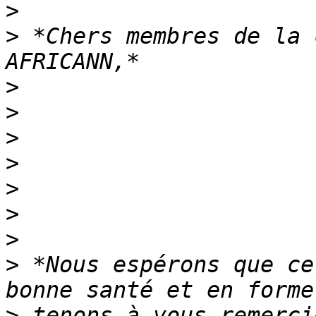
>
>
 *Chers membres de la 
>
>
>
>
>
>
>
>
 *Nous espérons que ce
>
 tenons à vous remerci