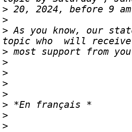
>
>
>
 As you know, our stat
>
>
>
>
>
>
>
>