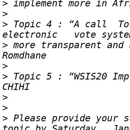
>
>
>
 Topic 4 : “A call  To 
>
 more transparent and 
>
>
 Topic 5 : “WSIS20 Imp
>
>
>
 Please provide your s