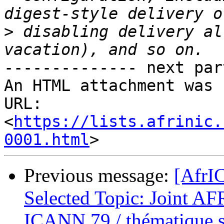
>
 disabling delivery al
-------------- next par
An HTML attachment was 
URL: 
<
https://lists.afrinic.
0001.html
Previous message:
[AfrI
Selected Topic: Joint 
ICANN 79 / thématique s