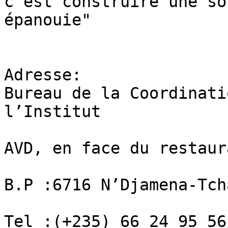
c'est construire une so
épanouie"

Adresse:

Bureau de la Coordin­ati
l’Institut

AVD, en face du rest­aur
B.P :6716 N’Djamena-­Tcha
Tel :(+235) 66 24 95 56