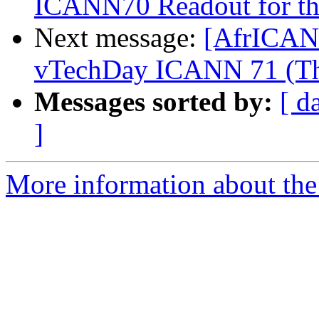
ICANN70 Readout for t
Next message:
[AfrICANN
vTechDay ICANN 71 (Th
Messages sorted by:
[ d
]
More information about the