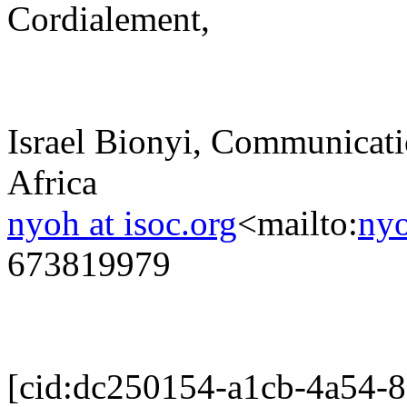
Cordialement,
Israel Bionyi, Communicat
Africa
nyoh at isoc.org
<mailto:
nyo
673819979
[cid:dc250154-a1cb-4a54-