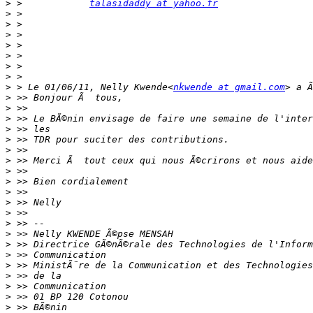
>
 >            
talasidaddy at yahoo.fr
>
>
>
>
>
>
>
>
 > Le 01/06/11, Nelly Kwende<
nkwende at gmail.com
>
>
>
>
>
>
>
>
>
>
>
>
>
>
>
>
>
>
>
>
>