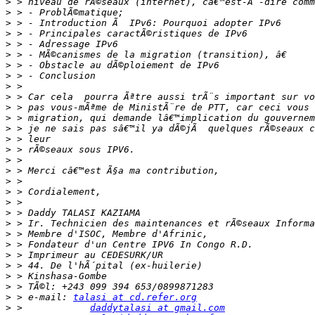
>
>
>
>
>
>
>
>
>
>
>
>
>
>
>
>
>
>
>
>
>
>
>
>
>
>
>
>
>
 > e-mail: 
talasi at cd.refer.org
>
 >            
daddytalasi at gmail.com