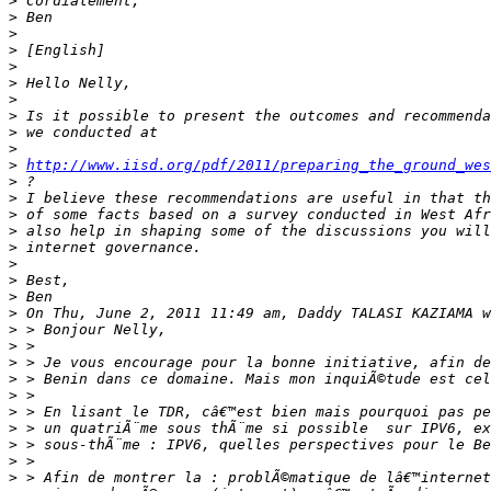
>
>
>
>
>
>
>
>
>
>
>
http://www.iisd.org/pdf/2011/preparing_the_ground_wes
>
>
>
>
>
>
>
>
>
>
>
>
>
>
>
>
>
>
>