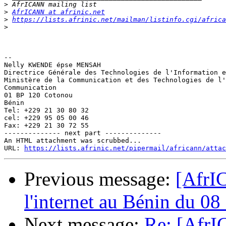
>
>
AfrICANN at afrinic.net
>
https://lists.afrinic.net/mailman/listinfo.cgi/africa
>
-- 

Nelly KWENDE épse MENSAH

Directrice Générale des Technologies de l'Information e
Ministère de la Communication et des Technologies de l'
Communication

01 BP 120 Cotonou

Bénin

Tel: +229 21 30 80 32

cel: +229 95 05 00 46

Fax: +229 21 30 72 55

-------------- next part --------------

An HTML attachment was scrubbed...

URL: 
https://lists.afrinic.net/pipermail/africann/attac
Previous message:
[AfrI
l'internet au Bénin du 08
Next message:
Re: [AfrI